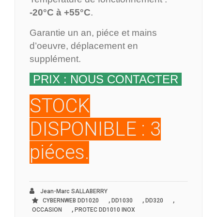
-20°C à +55°C
.
Garantie un an, piéce et mains
d’oeuvre, déplacement en
supplément.
PRIX : NOUS CONTACTER
STOCK
DISPONIBLE : 3
piéces.
Jean-Marc SALLABERRY
,
,
,
CYBERNWEB DD1020
DD1030
DD320
,
OCCASION
PROTEC DD1010 INOX