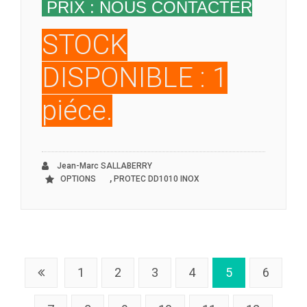
PRIX : NOUS CONTACTER
STOCK
DISPONIBLE : 1
piéce.
Jean-Marc SALLABERRY
,
OPTIONS
PROTEC DD1010 INOX
1
2
3
4
5
6